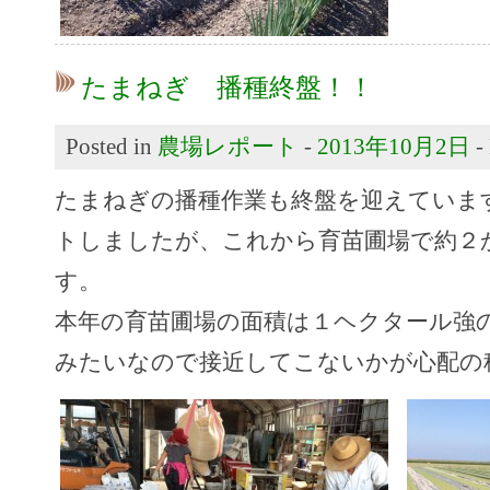
たまねぎ 播種終盤！！
Posted in
農場レポート
-
2013年10月2日
-
たまねぎの播種作業も終盤を迎えていま
トしましたが、これから育苗圃場で約２
す。
本年の育苗圃場の面積は１ヘクタール強
みたいなので接近してこないかが心配の